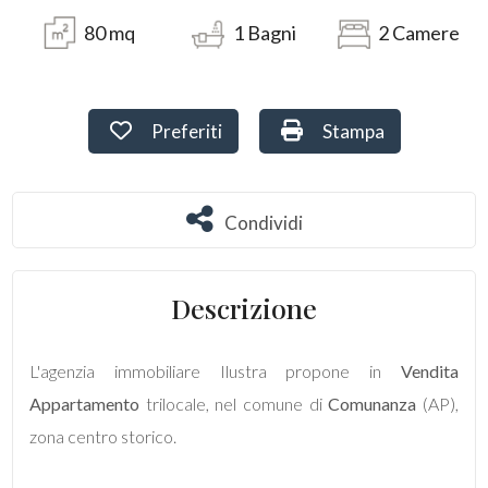
80
mq
1
Bagni
2
Camere
Terreni
Preferiti: Cod. 119
Stampa: Cod. 119
Preferiti
Stampa
Prezzo
Condividi
Condividi
Descrizione
Totale
mq
L'agenzia immobiliare Ilustra propone in
Vendita
Appartamento
trilocale, nel comune di
Comunanza
(AP),
zona centro storico.