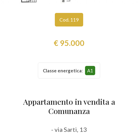
Comune
Cod. 119
€ 95.000
Tipologia
Classe energetica
:
A1
-
multiscelta
Appartamento in vendita a
Qualsiasi
Comunanza
Residenziali
- via Sarti, 13
Commerciali