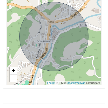
Infissi in legno
Predisposizione allarme
Persiane
+
−
Leaflet
| OSM ©
OpenStreetMap
contributors