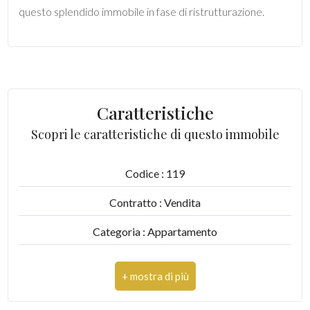
questo splendido immobile in fase di ristrutturazione.
5
5+
Caratteristiche
Camere
Scopri le caratteristiche di questo immobile
minime
Qualsiasi
Codice : 119
Contratto : Vendita
1
Categoria : Appartamento
2
Indirizzo : via Sarti, 13
CAP : 63087
3