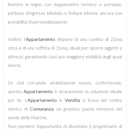
finestre in legno con doppiovetro termico e persiane,
portone d'ingresso blindato e finiture interne ancora con
5+
possibilità di personalizzazione
Bagni
Inoltre, l'
Appartamento
dispone di una cantina di 22mq
minimi
circa e di una soffitta di 15mq, ideali per riporre oggetti e
attrezzi, garantendo così una maggiore vivibilità degli spazi
Qualsiasi
interni.
1
Se stai cercando un'abitazione nuova, confortevole,
questo
Appartamento
è sicuramente la soluzione ideale
2
per te. L'
Appartamento
in
Vendita
si trova nel centro
storico di
Comunanza
, un grazioso paese immerso nel
3
verde delle Marche.
4
Non perdere l'opportunità di diventare il proprietario di