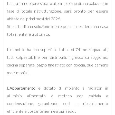
L'unità immobiliare situato al primo piano di una palazzina in
fase di totale ristrutturazione, sarà pronto per essere
abitato nei primi mesi del 2026.
Locali
minimi
Si tratta di una soluzione ideale per chi desidera una casa
totalmente ristrutturata.
Qualsiasi
L'immobile ha una superficie totale di 74 metri quadrati,
1
tutti calpestabili e ben distribuiti: ingresso su soggiorno,
cucina separata, bagno finestrato con doccia, due camere
2
matrimoniali.
3
L'
Appartamento
è dotato di impianto a radiatori in
alluminio alimentato a metano con caldaia a
4
condensazione, garantendo così un riscaldamento
efficiente e costante nei mesi più freddi.
5