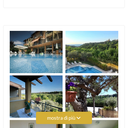
5
5+
Camere
minime
Qualsiasi
1
2
mostra di più
3