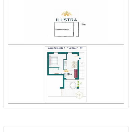
Distanza mare/lago : 6.800 mt.
Cucina : Angolo cottura
Arredato : Arredato
Posizione : Periferica
Terrazza : 100 ㎡
Antenna Tv : Autonoma
Tv SAT : Autonoma
Aria Condizionata
Impianto Telefonico
Impianto Elettrico : A norma