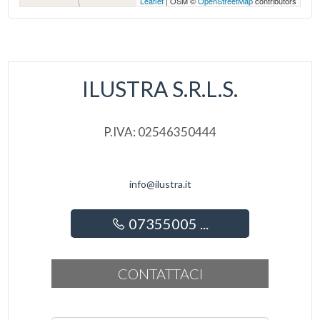
Leaflet
| OSM ©
OpenStreetMap
contributors
ILUSTRA S.R.L.S.
P.IVA: 02546350444
info@ilustra.it
07355005 ...
CONTATTACI