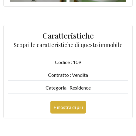
4
5
Caratteristiche
5+
Scopri le caratteristiche di questo immobile
Codice : 109
Altre
opzioni
Contratto : Vendita
-
Categoria : Residence
multiscelta
Indirizzo : Contrada Fonte Trufo, 15
Giardino
CAP : 63061
Posto auto/Box
Comune : Massignano