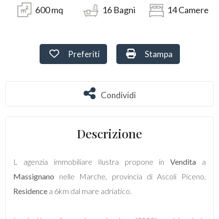
600
mq
16
Bagni
14
Camere
Terreni
Preferiti: Cod. 109
Stampa: Cod. 109
Preferiti
Stampa
Prezzo
Condividi
Condividi
Descrizione
Totale
L agenzia immobiliare Ilustra propone in
Vendita
a
mq
Massignano
nelle Marche, provincia di Ascoli Piceno,
Residence
a 6km dal mare adriatico.