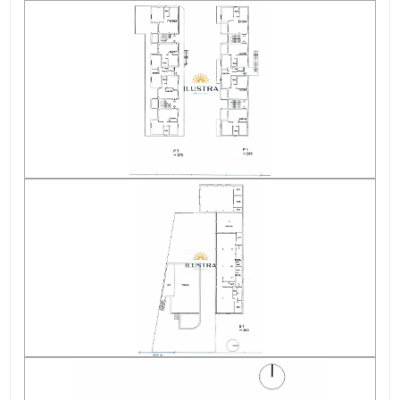
Asilo
Piani totali : 3
Scuole Elementari
Riscaldamento : Centralizzato
Scuole Medie
Posto auto : Scoperto
Scuole Superiori
Assenza barriere architettoniche : Si
Bar
Infissi : alluminio/doppio vetro
Uffici postali
Uffici comunali
Appartamenti Totali : 10
Anno di costruzione : 2003
Stato attuale : Libero al rogito
Esposizione : nord - sud - est - ovest
Terrazzo : Presente, 100 mq
Giardino : Comune, 300 mq