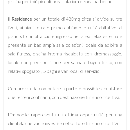
piscina per i più piccoli, area solarium e zona barbecue.
5+
Il
Residence
per un totale di 480mq circa si divide su tre
livelli, ai piani terra e primo abbiamo le unità abitative, al
Bagni
piano s1 con affaccio e ingresso nell'area relax esterna è
minimi
presente un bar, ampia sala colazioni, locale da adibire a
sala fitness, piscina interna riscaldata con idromassaggio,
Qualsiasi
locale con predisposizione per sauna e bagno turco, con
relativi spogliatoi , 5 bagni e vari locali di servizio.
1
Con prezzo da computare a parte è possibile acquistare
2
due terreni confinanti, con destinazione turistico ricettiva.
3
L'immobile rappresenta un ottima opportunità per una
clientela che vuole investire nel settore turistico ricettivo.
4