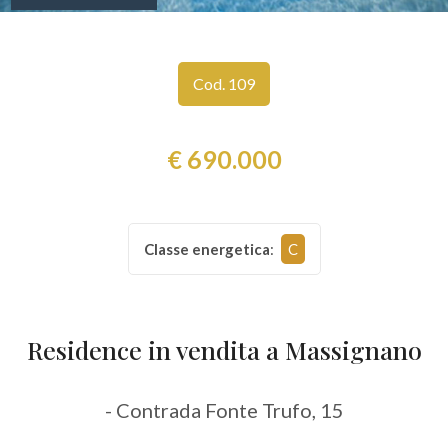
Comune
Cod. 109
€ 690.000
Tipologia
-
Classe energetica
:
C
multiscelta
Qualsiasi
Residence in vendita a Massignano
Residenziali
- Contrada Fonte Trufo, 15
Commerciali