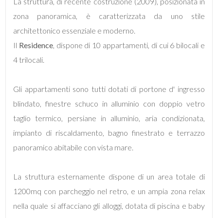
La struttura, di recente costruzione (2009), posizionata in
zona panoramica, è caratterizzata da uno stile
architettonico essenziale e moderno.
Locali
Il
Residence
, dispone di 10 appartamenti, di cui 6 bilocali e
minimi
4 trilocali.
Qualsiasi
Gli appartamenti sono tutti dotati di portone d' ingresso
blindato, finestre schuco in alluminio con doppio vetro
1
taglio termico, persiane in alluminio, aria condizionata,
2
impianto di riscaldamento, bagno finestrato e terrazzo
panoramico abitabile con vista mare.
3
La struttura esternamente dispone di un area totale di
4
1200mq con parcheggio nel retro, e un ampia zona relax
nella quale si affacciano gli alloggi, dotata di piscina e baby
5