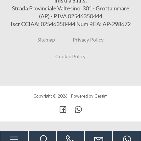
Ilustra S.r.l.s.
Strada Provinciale Valtesino, 301 - Grottammare
(AP) - P.IVA 02546350444
Iscr CCIAA: 02546350444 Num REA: AP-298672
Sitemap
Privacy Policy
Cookie Policy
Copyright © 2026 - Powered by
Gestim
Torna su