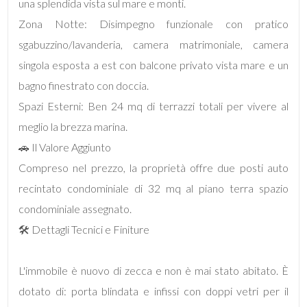
una splendida vista sul mare e monti.
Zona Notte: Disimpegno funzionale con pratico
5+
sgabuzzino/lavanderia, camera matrimoniale, camera
singola esposta a est con balcone privato vista mare e un
Bagni
bagno finestrato con doccia.
minimi
Spazi Esterni: Ben 24 mq di terrazzi totali per vivere al
meglio la brezza marina.
Qualsiasi
🚗 Il Valore Aggiunto
Compreso nel prezzo, la proprietà offre due posti auto
1
recintato condominiale di 32 mq al piano terra spazio
condominiale assegnato.
2
🛠 Dettagli Tecnici e Finiture
3
L'immobile è nuovo di zecca e non è mai stato abitato. È
dotato di: porta blindata e infissi con doppi vetri per il
4