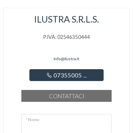
Infissi in alluminio
ILUSTRA S.R.L.S.
Predisposizione allarme
Tapparelle
P.IVA: 02546350444
info@ilustra.it
07355005 ...
CONTATTACI
* Nome