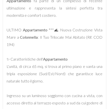
Appartamento
fa parte di un complesso di recente
ultimazione e rappresenta la sintesi perfetta tra
modernità e comfort costiero.
Locali
minimi
ULTIMO
Appartamento
***🌊 Nuova Costruzione Vista
Mare a
Colonnella
: Il Tuo Trilocale Mai Abitato (Rif. COD
Qualsiasi
194)
1
✨ Caratteristiche dell'
Appartamento
2
L'unità, di circa 65 mq, si trova al primo piano e vanta una
tripla esposizione (Sud/Est/Nord) che garantisce luce
3
naturale tutto il giorno.
4
Ingresso su un luminoso soggiorno con cucina a vista, con
accesso diretto al terrazzo esposto a sud da cui godere di
5