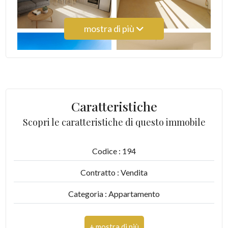
Balcone/Terrazzo
mostra di più
Ascensore
Arredato
Nuova costruzione
Caratteristiche
Scopri le caratteristiche di questo immobile
Lusso
Codice : 194
Contratto : Vendita
Categoria : Appartamento
Indirizzo : VIA SAN MARTINO, 96