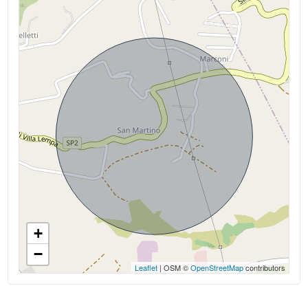
Distanza mare/lago : 2.000 mt.
Cucina : A vista
Posizione : Turistica
Terrazza : 42 ㎡
Antenna Tv : Condominiale
Tv SAT : Autonoma
Ripostiglio
Impianto Telefonico
+
Impianto Elettrico : A norma
−
Sanitari sospesi
Leaflet
| OSM ©
OpenStreetMap
contributors
Doccia