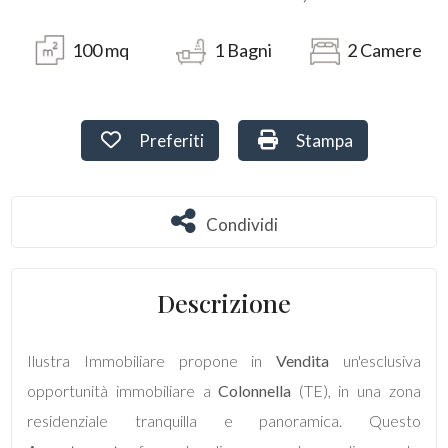
Terreni
100
mq
1
Bagni
2
Camere
Prezzo
Preferiti: Cod. 194
Stampa: Cod. 194
Preferiti
Stampa
Condividi
Condividi
Descrizione
Totale
mq
Ilustra Immobiliare propone in
Vendita
un'esclusiva
opportunità immobiliare a
Colonnella
(TE), in una zona
residenziale tranquilla e panoramica. Questo