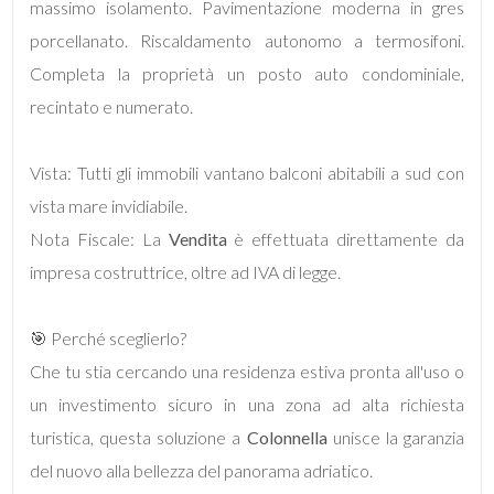
massimo isolamento. Pavimentazione moderna in gres
porcellanato. Riscaldamento autonomo a termosifoni.
5
Completa la proprietà un posto auto condominiale,
recintato e numerato.
5+
Vista: Tutti gli immobili vantano balconi abitabili a sud con
Camere
vista mare invidiabile.
minime
Nota Fiscale: La
Vendita
è effettuata direttamente da
impresa costruttrice, oltre ad IVA di legge.
Qualsiasi
🎯 Perché sceglierlo?
1
Che tu stia cercando una residenza estiva pronta all'uso o
2
un investimento sicuro in una zona ad alta richiesta
turistica, questa soluzione a
Colonnella
unisce la garanzia
3
del nuovo alla bellezza del panorama adriatico.