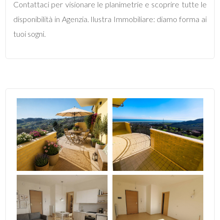
Contattaci per visionare le planimetrie e scoprire tutte le
4
disponibilità in Agenzia. Ilustra Immobiliare: diamo forma ai
tuoi sogni.
5
5+
Altre
opzioni
-
multiscelta
Giardino
Posto auto/Box