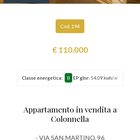
Comune
Cod. 194
€ 110.000
Tipologia
-
Classe energetica
:
B
EP glnr
: 54.09 kwh/㎡
multiscelta
Qualsiasi
Appartamento in vendita a
Colonnella
Residenziali
- VIA SAN MARTINO, 96
Commerciali